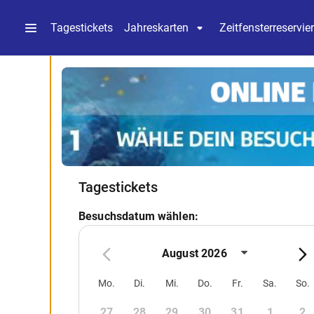
Tagestickets
Jahreskarten
Zeitfensterreservie
Tagestickets
Besuchsdatum wählen:
August 2026
Mo.
Di.
Mi.
Do.
Fr.
Sa.
So.
27
28
29
30
31
1
2